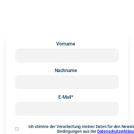
Wir versenden gelegentlich Updates und Infos rund um das
Thema Future Skills und Personalentwicklung. Kein Spam,
Hand drauf.
Vorname
Nachname
E-Mail
*
Ich stimme der Verarbeitung meiner Daten für den Newsle
Bedingungen aus der
Datenschutzerklär