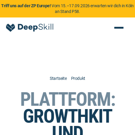
Triff uns auf der ZP Europe!
Vom 15.–17.09.2026 erwarten wir dich in Köln
an Stand P58.
Startseite
Produkt
PLATTFORM:
GROWTHKIT
UND