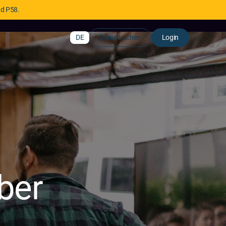
nd P58.
DE
Demo buchen
Login
ber