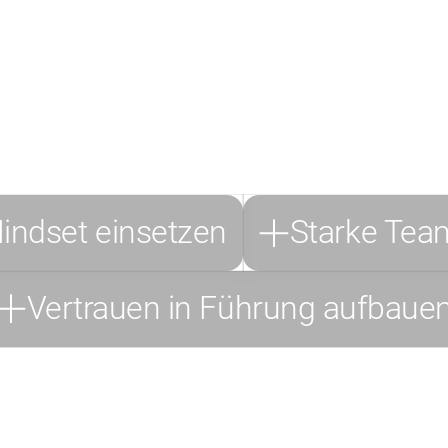
peziellen Anforderungen der Ströer Media Solutions haben wir ei
lt. Dieses maßgeschneiderte Programm ist auf die Ströer-spezifis
 über eine lange Programmdauer und verschiedene Formate hinw
 mit den Werten und deren Integration in den Führungsalltag sich
folgenden Trainingsinhalten haben wir gearbeitet.
Mindset einsetzen
Starke Tea
Vertrauen in Führung aufbaue