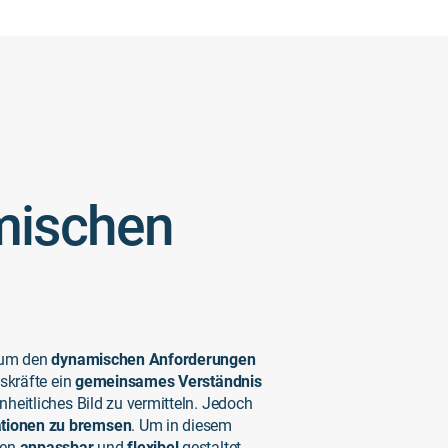
amischen
, um den
dynamischen Anforderungen
skräfte ein
gemeinsames Verständnis
nheitliches Bild zu vermitteln. Jedoch
ationen zu bremsen
. Um in diesem
men
anpassbar
und
flexibel
gestaltet