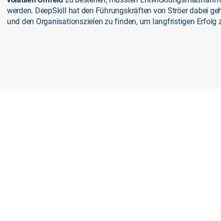
werden. DeepSkill hat den Führungskräften von Ströer dabei ge
und den Organisationszielen zu finden, um langfristigen Erfolg 
Die Lösung mit DeepSkill
n umfassendes Wer
amm für eine starke 