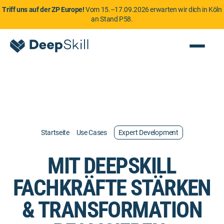
Triff uns auf der ZP Europe!
Vom 15.–17.09.2026 erwarten wir dich in Köln
an Stand P58.
Startseite
Use Cases
Expert Development
MIT DEEPSKILL
FACHKRÄFTE STÄRKEN
& TRANSFORMATION