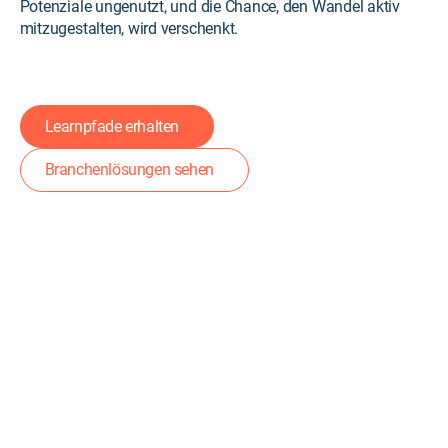
Potenziale ungenutzt, und die Chance, den Wandel aktiv
mitzugestalten, wird verschenkt.
Learnpfade erhalten
Branchenlösungen sehen
Die Lösung mit DeepSkill
Gezielte Weiterentwicklung für
Fachkräfte durch praxisnahe
Trainings und innovative