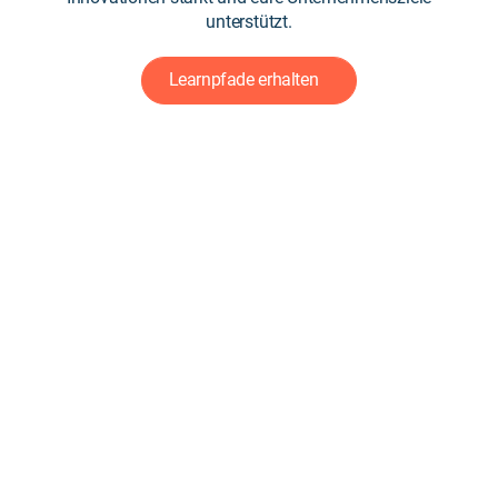
unterstützt.
Learnpfade erhalten
LET’S
GROW
DEEP