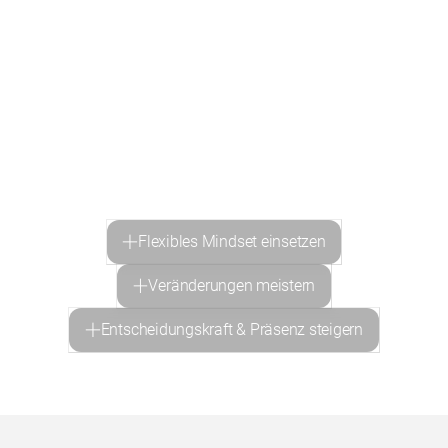
Lernmethoden.
Mit DeepSkill unterstützen wir Fachkräfte dabei, zu
Schlüsselfiguren für Transformation und langfristigen
Erfolg zu werden, indem wir Entscheidungsfreudigkeit,
Projektleitung und Innovationsfähigkeit stärken – praxisnah
und individuell abgestimmt.
Die folgenden Module und
Skills empfehlen wir dafür besonders.
Flexibles Mindset einsetzen
Veränderungen meistern
Entscheidungskraft & Präsenz steigern