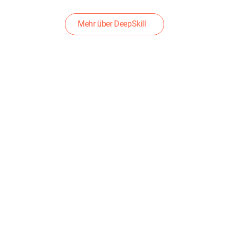
Mehr über DeepSkill
LET’S
GROW
DEEP
DEEPSKILL