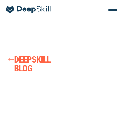
DEEPSKILL
BLOG
DeepSkill
ist ein Kölner
EdTech-Start-up für Teams,
Führungskräfte und Talente
WISSEN
bietet. Mit Future Skills
fördern wir nachhaltige
Verhaltensänderungen und
beschleunigen den Wandel in
Organisationen.