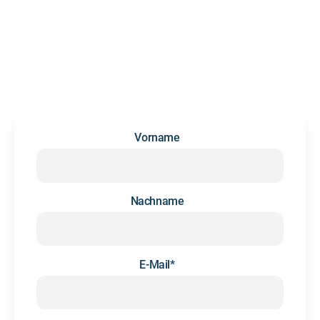
NEWSLETTER
Wir versenden gelegentlich Updates und Infos rund um das
Thema Future Skills und Personalentwicklung. Kein Spam,
Hand drauf.
Vorname
Nachname
E-Mail
*